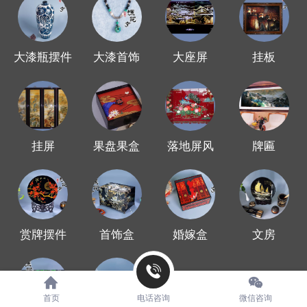
大漆瓶摆件
大漆首饰
大座屏
挂板
挂屏
果盘果盒
落地屏风
牌匾
赏牌摆件
首饰盒
婚嫁盒
文房
首页
电话咨询
微信咨询