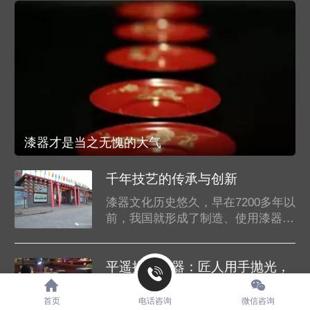
漆器才是当之无愧的大气
千年技艺的传承与创新
漆器文化历史悠久，早在7200多年以
前，我国就形成了制造、使用漆器的
传统，平遥推光漆器是我国当前保留
下来几种漆器文化之一，极为珍贵。
平遥煤化(集团)有限责任公司为保
平遥推光漆器：匠人用手抛光，
护、传承、创新、发展******首批非
传承千年的传统工艺！
物质文化遗产平遥推光漆器髹饰技
首页
电话咨询
微信咨询
山西平遥推光漆器传承人李祥瑞为记