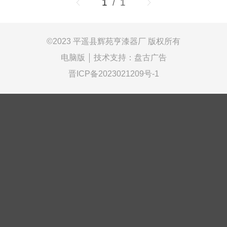
1
/ 1
©
2023 平遥县辉苑亨漆器厂 版权所有
电脑版
技术支持：
盘古广告
晋ICP备2023021209号-1