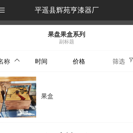
平遥县辉苑亨漆器厂
果盘果盒系列
副标题
名称
时间
价格
筛选
果盒